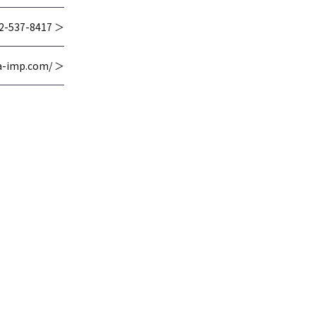
2-537-8417 ＞
wa-imp.com/ ＞