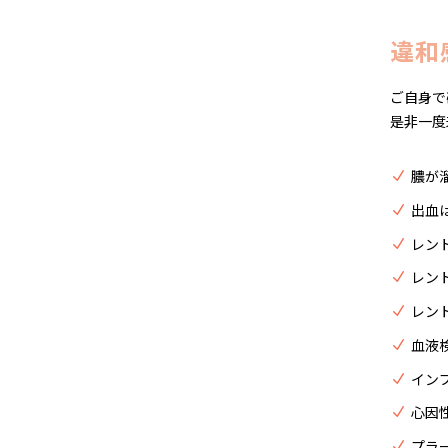
違和
ご自身で
是非一度
膿が
出血
レン
レン
レン
血液
イン
心因
プラ