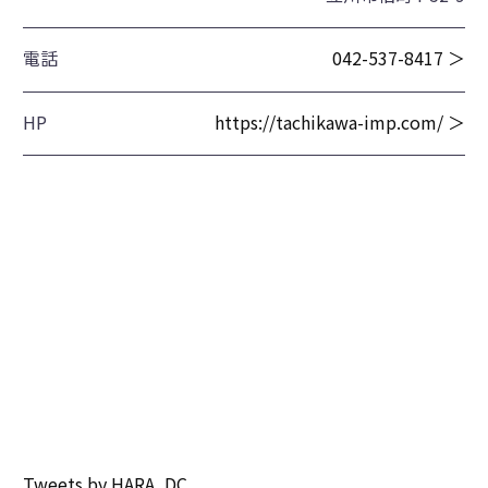
電話
042-537-8417 ＞
HP
https://tachikawa-imp.com/ ＞
Tweets by HARA_DC