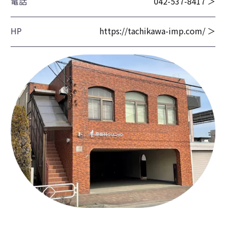
電話
042-537-8417 ＞
HP
https://tachikawa-imp.com/ ＞