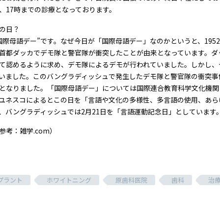
、17時までの診療となっております。
の日？
国際母語デー”です。なぜ今日が「国際母語デー」なのかというと、195
首都ダッカでデモ隊と警官隊が衝突したことが由来となっています。ダ
て認めるように求め、デモ隊によるデモが行われていました。しかし、
いました。このバングラディッシュで発生したデモ隊と警官隊の衝突事
となりました。「国際母語デー」については国際連合教育科学文化機関（ユ
ユネスコによるとこの日を「言語や文化の多様性、多言語の使用、あら
、バングラディッシュでは2月21日を「言語運動記念日」としています
参考：雑学.com）
プラント
ホワイトニング
原歯科医院
歯科
治