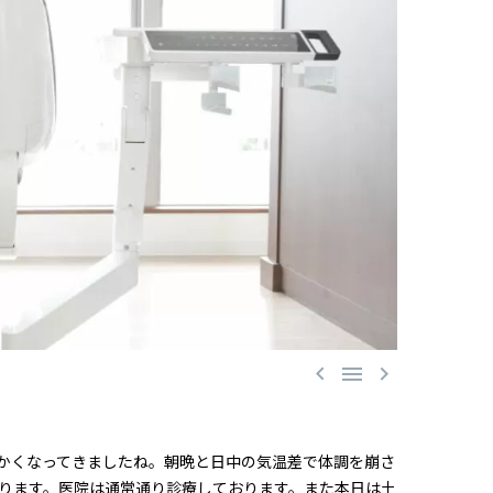



かくなってきましたね。朝晩と日中の気温差で体調を崩さ
ります。医院は通常通り診療しております。また本日は土