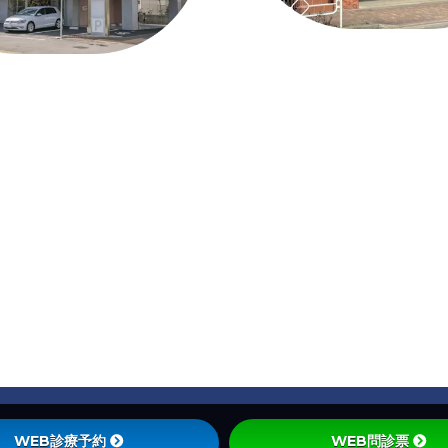
Privacy Policy
|
Site Policy
WEB診療予約
WEB問診票