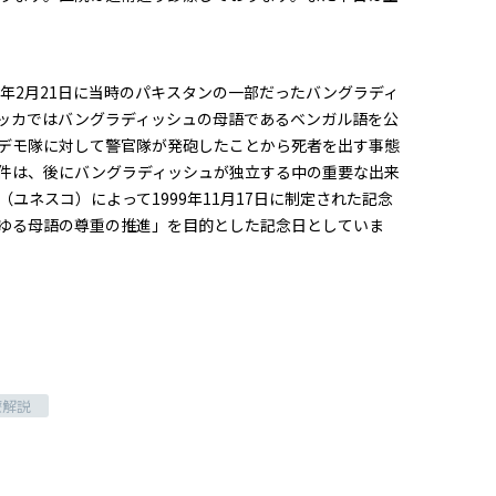
2年2月21日に当時のパキスタンの一部だったバングラディ
ッカではバングラディッシュの母語であるベンガル語を公
デモ隊に対して警官隊が発砲したことから死者を出す事態
件は、後にバングラディッシュが独立する中の重要な出来
ネスコ）によって1999年11月17日に制定された記念
ゆる母語の尊重の推進」を目的とした記念日としていま
。
療解説