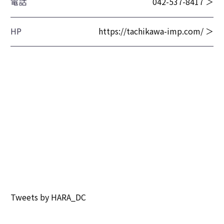
電話
042-537-8417 ＞
HP
https://tachikawa-imp.com/ ＞
Tweets by HARA_DC