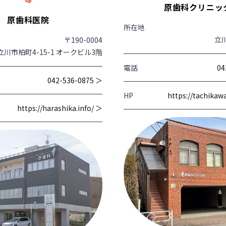
原歯科クリニッ
原歯科医院
所在地
立川
〒190-0004
立川市柏町4-15-1 オークビル3階
電話
04
042-536-0875 ＞
HP
https://tachika
https://harashika.info/ ＞