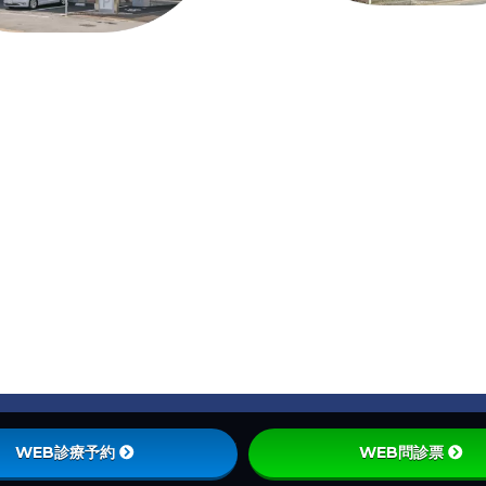
Privacy Policy
|
Site Policy
WEB診療予約
WEB問診票