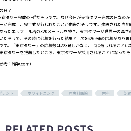
の日？
東京タワー完成の日”だそうです。なぜ今日が東京タワー完成の日なのかとい
ーが完成し、完工式が行われたことが由来だそうです。建設された当初に
あったエッフェル塔の320メートルを抜き、東京タワーが世界一の高
いたそうで、その時に公募を行った結果として86269通の応募があり
です。「東京タワー」の応募数は223通しかなく、ほぼ選ばれること
東京タワーを推薦したところ、東京タワーが採用されることになったそ
参考：雑学.com）
プラント
ホワイトニング
原歯科医院
歯科
治
RELATED POSTS