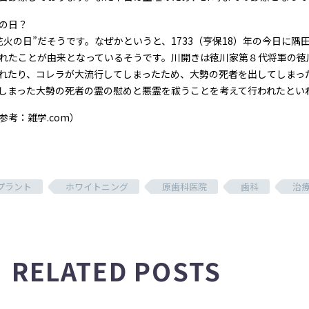
の日？
花火の日”だそうです。なぜかというと、1733（亨保18）年の今日に
れたことが由来となっているそうです。川開きは徳川家第８代将軍の徳
れたり、コレラが大流行してしまったため、大勢の死者を出してしまっ
しまった大勢の死者の霊の慰めと悪霊を祓うことを考えて行われたとい
参考：雑学.com）
プラント
ホワイトニング
原歯科医院
歯科
治
RELATED POSTS