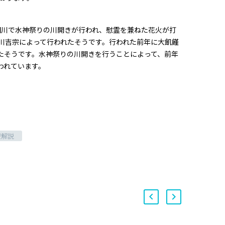
隅田川で水神祭りの川開きが行われ、慰霊を兼ねた花火が打
川吉宗によって行われたそうです。行われた前年に大飢饉
たそうです。水神祭りの川開きを行うことによって、前年
われています。
療解説