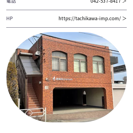
電話
042-537-8417 ＞
HP
https://tachikawa-imp.com/ ＞