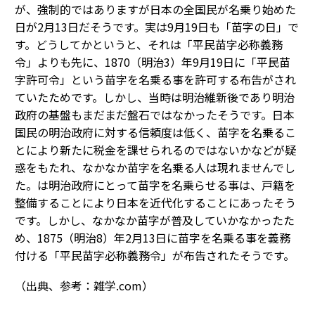
が、強制的ではありますが日本の全国民が名乗り始めた
日が2月13日だそうです。実は9月19日も「苗字の日」で
す。どうしてかというと、それは「平民苗字必称義務
令」よりも先に、1870（明治3）年9月19日に「平民苗
字許可令」という苗字を名乗る事を許可する布告がされ
ていたためです。しかし、当時は明治維新後であり明治
政府の基盤もまだまだ盤石ではなかったそうです。日本
国民の明治政府に対する信頼度は低く、苗字を名乗るこ
とにより新たに税金を課せられるのではないかなどが疑
惑をもたれ、なかなか苗字を名乗る人は現れませんでし
た。は明治政府にとって苗字を名乗らせる事は、戸籍を
整備することにより日本を近代化することにあったそう
です。しかし、なかなか苗字が普及していかなかったた
め、1875（明治8）年2月13日に苗字を名乗る事を義務
付ける「平民苗字必称義務令」が布告されたそうです。
（出典、参考：雑学.com）