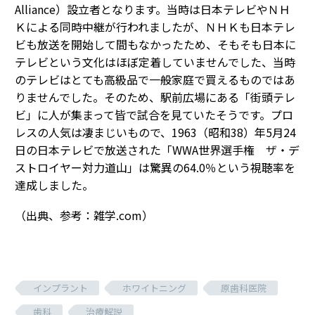
Alliance）設立者となります。当時は日本テレビやＮＨ
Ｋによる同時中継が行われましたが、ＮＨＫも日本テレ
ビも放送を開始して間もなかったため、そもそも日本に
テレビという文化はほぼ定着していませんでした、当時
のテレビはとても高級品で一般家庭で買えるものではあ
りませんでした。そのため、駅前広場にある「街頭テレ
ビ」に人が集まって皆で試合を見ていたそうです。プロ
レスの人気は凄まじいもので、1963（昭和38）年5月24
日の日本テレビで放送された「WWA世界選手権 ザ・デ
ストロイヤー対力道山」は驚異の64.0％という視聴率を
達成しました。
（出典、参考：雑学.com）
インプラント
ホワイトニング
原歯科医院
歯科
治療解説