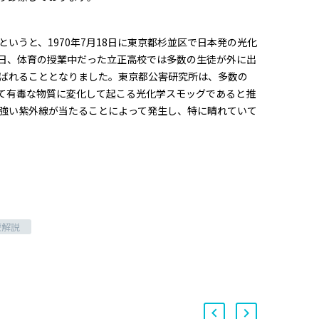
いうと、1970年7月18日に東京都杉並区で日本発の光化
日、体育の授業中だった立正高校では多数の生徒が外に出
運ばれることとなりました。東京都公害研究所は、多数の
って有毒な物質に変化して起こる光化学スモッグであると推
強い紫外線が当たることによって発生し、特に晴れていて
療解説