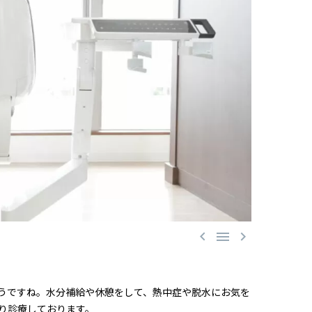



うですね。水分補給や休憩をして、熱中症や脱水にお気を
り診療しております。