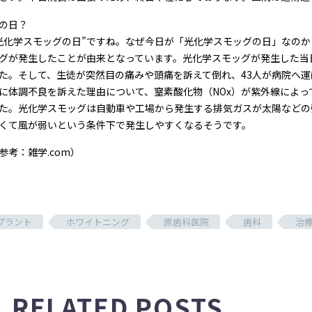
の日？
光化学スモッグの日”ですね。なぜ今日が「光化学スモッグの日」なのかと
グが発生したことが由来となっています。光化学スモッグが発生した当
た。そして、生徒が突然目の痛みや頭痛を訴えて倒れ、43人が病院へ
に体調不良を訴えた理由について、窒素酸化物（NOx）が紫外線によ
た。光化学スモッグは自動車や工場から発生する排気ガスが太陽などの
くて風が弱いという条件下で発生しやすくなるそうです。
参考：雑学.com）
プラント
ホワイトニング
原歯科医院
歯科
治
RELATED POSTS