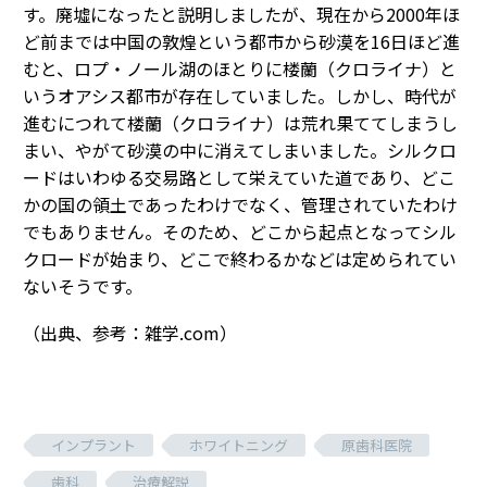
す。廃墟になったと説明しましたが、現在から2000年ほ
ど前までは中国の敦煌という都市から砂漠を16日ほど進
むと、ロプ・ノール湖のほとりに楼蘭（クロライナ）と
いうオアシス都市が存在していました。しかし、時代が
進むにつれて楼蘭（クロライナ）は荒れ果ててしまうし
まい、やがて砂漠の中に消えてしまいました。シルクロ
ードはいわゆる交易路として栄えていた道であり、どこ
かの国の領土であったわけでなく、管理されていたわけ
でもありません。そのため、どこから起点となってシル
クロードが始まり、どこで終わるかなどは定められてい
ないそうです。
（出典、参考：雑学.com）
インプラント
ホワイトニング
原歯科医院
歯科
治療解説