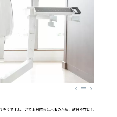



りそうですね。さて本日院長は出張のため、終日不在にし