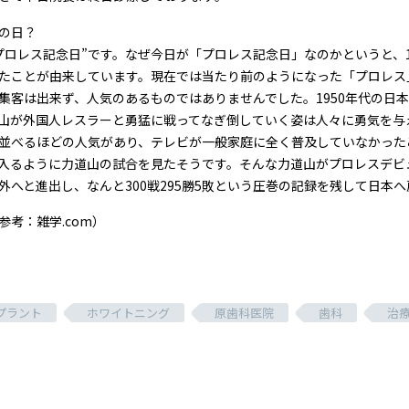
の日？
プロレス記念日”です。なぜ今日が「プロレス記念日」なのかというと、1
たことが由来しています。現在では当たり前のようになった「プロレス
集客は出来ず、人気のあるものではありませんでした。1950年代の日
山が外国人レスラーと勇猛に戦ってなぎ倒していく姿は人々に勇気を与
並べるほどの人気があり、テレビが一般家庭に全く普及していなかった
入るように力道山の試合を見たそうです。そんな力道山がプロレスデビュー
外へと進出し、なんと300戦295勝5敗という圧巻の記録を残して日本
参考：雑学.com）
プラント
ホワイトニング
原歯科医院
歯科
治