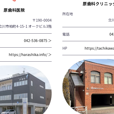
原歯科クリニッ
原歯科医院
所在地
立川
〒190-0004
立川市柏町4-15-1 オークビル3階
電話
04
042-536-0875 ＞
HP
https://tachika
https://harashika.info/ ＞