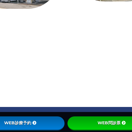
Privacy Policy
|
Site Policy
WEB診療予約
WEB問診票