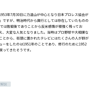
953年7月30日に力道山が中心となり日本プロレス協会が
」ですが、明治時代から興行としては存在していたものの
本では敗戦後でありことから反米感情が根強く残ってお
え、大変な人気となりました。当時はプロ野球や大相撲な
ことから、街頭に置かれたテレビにはたくさんの人が群が
をしたのは1951年のことであり、修行のために1952
へ戻ってきたそうです。
療解説