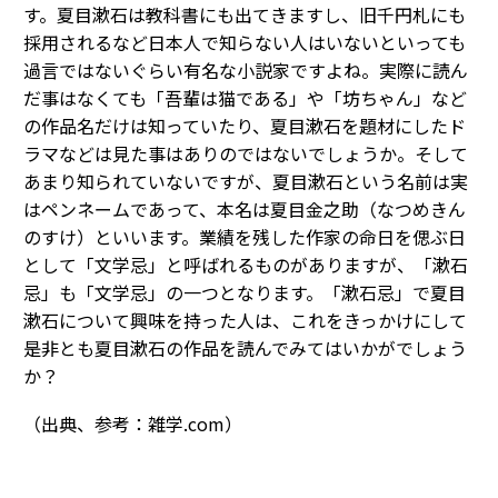
す。夏目漱石は教科書にも出てきますし、旧千円札にも
採用されるなど日本人で知らない人はいないといっても
過言ではないぐらい有名な小説家ですよね。実際に読ん
だ事はなくても「吾輩は猫である」や「坊ちゃん」など
の作品名だけは知っていたり、夏目漱石を題材にしたド
ラマなどは見た事はありのではないでしょうか。そして
あまり知られていないですが、夏目漱石という名前は実
はペンネームであって、本名は夏目金之助（なつめきん
のすけ）といいます。業績を残した作家の命日を偲ぶ日
として「文学忌」と呼ばれるものがありますが、「漱石
忌」も「文学忌」の一つとなります。「漱石忌」で夏目
漱石について興味を持った人は、これをきっかけにして
是非とも夏目漱石の作品を読んでみてはいかがでしょう
か？
（出典、参考：雑学.com）