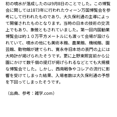
初の噴水が落成したのは9月8日のことでした。この博覧
会に関しては1873年に行われたウィーン万国博覧会を参
考にして行われたものであり、大久保利通の主導によっ
て開催されたものとなります。当時の日本の技術の交流
上でもあり、象徴ともされていました。第一回内国勧業
博覧会は約１０万平方メートルにも渡って会場が設けら
れていて、噴水の他にも美術本館、農業館、機械館、園
芸館、動物館が建てられ、寛永寺旧本坊の表門の上には
大時計が掲げられたそうです。更に上野東照宮前から公
園にかけて数千個の提灯が掲げられるなどとても大規模
な博覧会でした。しかし、西南戦争やコレアの流行に影
響を受けてしまった結果、入場者数は大久保利通の予想
を下回ってしまったそうです。
（出典、参考：雑学.com）