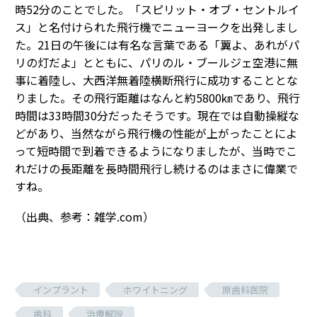
時52分のことでした。「スピリット・オブ・セントルイ
ス」と名付けられた飛行機でニューヨークを出発しまし
た。21日の午後には有名な言葉である「翼よ、あれがパ
リの灯だよ」とともに、パリのル・ブールジェ空港に無
事に着陸し、大西洋無着陸横断飛行に成功することとな
りました。その飛行距離はなんと約5800㎞であり、飛行
時間は33時間30分だったそうです。現在では自動操縦な
どがあり、当然ながら飛行機の性能が上がったことによ
って短時間で到着できるようになりましたが、当時でこ
れだけの長距離を長時間飛行し続けるのはまさに偉業で
すね。
（出典、参考：雑学.com）
インプラント
ホワイトニング
原歯科医院
歯科
治療解説