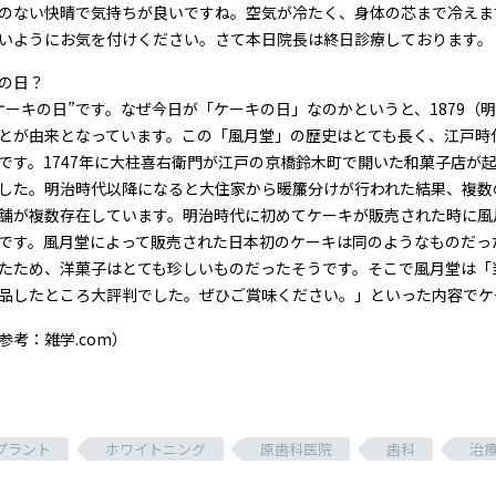
のない快晴で気持ちが良いですね。空気が冷たく、身体の芯まで冷えま
いようにお気を付けください。さて本日院長は終日診療しております。
の日？
ケーキの日”です。なぜ今日が「ケーキの日」なのかというと、1879（
とが由来となっています。この「風月堂」の歴史はとても長く、江戸時
です。1747年に大柱喜右衛門が江戸の京橋鈴木町で開いた和菓子店が
した。明治時代以降になると大住家から暖簾分けが行われた結果、複数
舗が複数存在しています。明治時代に初めてケーキが販売された時に風
です。風月堂によって販売された日本初のケーキは同のようなものだっ
たため、洋菓子はとても珍しいものだったそうです。そこで風月堂は「
品したところ大評判でした。ぜひご賞味ください。」といった内容でケ
参考：雑学.com）
プラント
ホワイトニング
原歯科医院
歯科
治