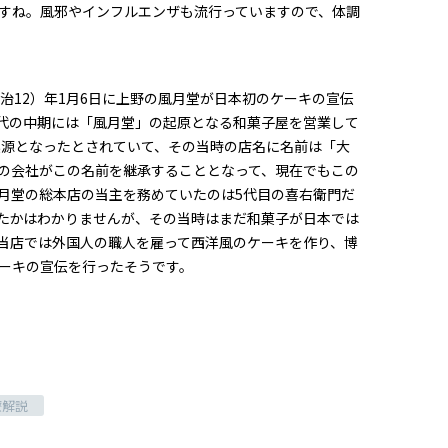
すね。風邪やインフルエンザも流行っていますので、体調
明治12）年1月6日に上野の風月堂が日本初のケーキの宣伝
代の中期には「風月堂」の起原となる和菓子屋を営業して
起源となったとされていて、その当時の店名に名前は「大
の会社がこの名前を継承することとなって、現在でもこの
月堂の総本店の当主を務めていたのは5代目の喜右衛門だ
たかはわかりませんが、その当時はまだ和菓子が日本では
当店では外国人の職人を雇って西洋風のケーキを作り、博
ーキの宣伝を行ったそうです。
療解説