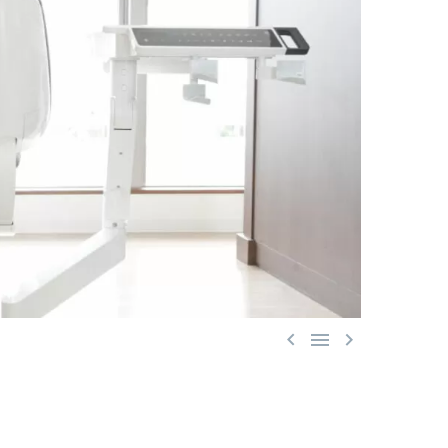


